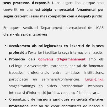
seus processos d’expansió
i, en segon lloc, perquè s’ha
convertit en una
estratègia empresarial fonamental per
seguir creixent i ésser més competitiu com a despatx jurídic
.
En aquest sentit, el Departament Internacional de l'ICAB
ofereix els següents serveis:
Recolzament als col·legiats/des en l'exercici de la seva
professió
a l'exterior i facilitar la seva internacionalització.
Promoció dels
Convenis d'Agermanament
amb els
Col·legis d'Advocats/des estrangers per tal de fomentar
trobades professionals entre ambdues Institucions,
participació en seminaris/conferències,
Legal-Links
,
stages/trainings en bufets internacionals, webinars,
intercanvi d'informació jurídica, cooperació bibliotecària.
Organització de
missions jurídiques en ciutats d'interès
professional
per tal de crear oportunitats de negoci a