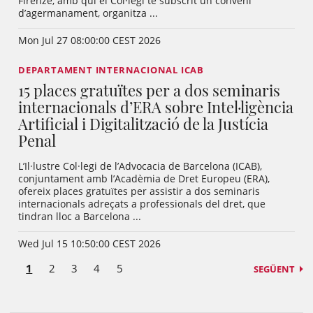
Firenze, amb qui el Col·legi té subscrit un conveni
d’agermanament, organitza ...
Mon Jul 27 08:00:00 CEST 2026
DEPARTAMENT INTERNACIONAL ICAB
15 places gratuïtes per a dos seminaris
internacionals d’ERA sobre Intel·ligència
Artificial i Digitalització de la Justícia
Penal
L’Il·lustre Col·legi de l’Advocacia de Barcelona (ICAB),
conjuntament amb l’Acadèmia de Dret Europeu (ERA),
ofereix places gratuïtes per assistir a dos seminaris
internacionals adreçats a professionals del dret, que
tindran lloc a Barcelona ...
Wed Jul 15 10:50:00 CEST 2026
1
2
3
4
5
SEGÜENT