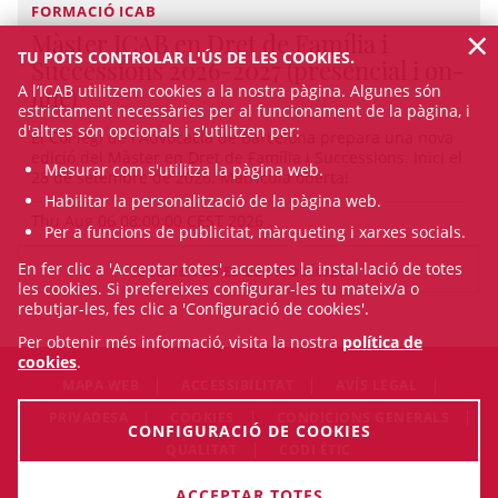
FORMACIÓ ICAB
×
Màster ICAB en Dret de Família i
TU POTS CONTROLAR L'ÚS DE LES COOKIES.
Successions 2026-2027 (presencial i on-
A l’ICAB utilitzem cookies a la nostra pàgina. Algunes són
line)
estrictament necessàries per al funcionament de la pàgina, i
d'altres són opcionals i s'utilitzen per:
El Col·legi de l'Advocacia de Barcelona prepara una nova
edició del Màster en Dret de Família i Successions. Inici el
Mesurar com s'utilitza la pàgina web.
28 de setembre de 2026. Matrícula oberta!
Habilitar la personalització de la pàgina web.
Thu Aug 06 08:00:00 CEST 2026
Per a funcions de publicitat, màrqueting i xarxes socials.
En fer clic a 'Acceptar totes', acceptes la instal·lació de totes
VEURE TOTES LES NOTÍCIES
les cookies. Si prefereixes configurar-les tu mateix/a o
rebutjar-les, fes clic a 'Configuració de cookies'.
Per obtenir més informació, visita la nostra
política de
cookies
.
MAPA WEB
ACCESSIBILITAT
AVÍS LEGAL
PRIVADESA
COOKIES
CONDICIONS GENERALS
CONFIGURACIÓ DE COOKIES
QUALITAT
CODI ÈTIC
© Fri Aug 07 17:23:28 CEST 2026 Il·lustre Col·legi de l'Advocacia
ACCEPTAR TOTES