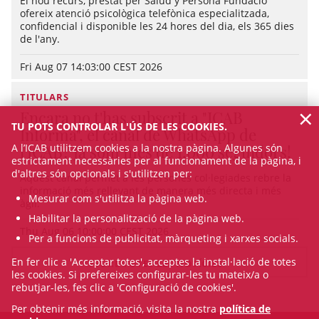
El nou recurs, prestat per Salud y Persona Fundació
ofereix atenció psicològica telefònica especialitzada,
confidencial i disponible les 24 hores del dia, els 365 dies
de l'any.
Fri Aug 07 14:03:00 CEST 2026
TITULARS
×
Encara no t'has subscrit a "ICAB
TU POTS CONTROLAR L'ÚS DE LES COOKIES.
Informa", el canal de WhatsApp de
A l’ICAB utilitzem cookies a la nostra pàgina. Algunes són
l'ICAB? Ja som més de 1.000 seguidors!
estrictament necessàries per al funcionament de la pàgina, i
d'altres són opcionals i s'utilitzen per:
Aquest canal permet a les persones col·legiades rebre la
informació més rellevant de manera més directa i més
Mesurar com s'utilitza la pàgina web.
àgil.
Habilitar la personalització de la pàgina web.
Thu Aug 06 10:00:00 CEST 2026
Per a funcions de publicitat, màrqueting i xarxes socials.
En fer clic a 'Acceptar totes', acceptes la instal·lació de totes
VEURE TOTES LES NOTÍCIES
les cookies. Si prefereixes configurar-les tu mateix/a o
rebutjar-les, fes clic a 'Configuració de cookies'.
Per obtenir més informació, visita la nostra
política de